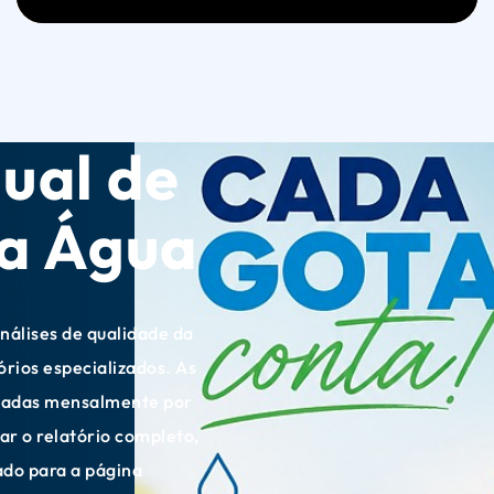
ual de
a Água
análises de qualidade da
órios especializados. As
adas mensalmente por
ar o relatório completo,
ado para a página