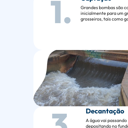
1.
Grandes bombas são col
inicialmente para um 
grosseiros, tais como ga
3.
Decantação
A água vai passando 
depositando no fundo