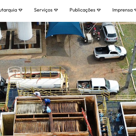
utarquia
Serviços
Publicações
Imprensa