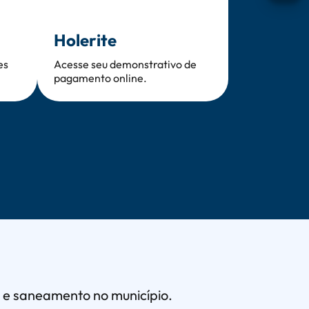
Abri
Holerite
es
Acesse seu demonstrativo de
pagamento online.
a e saneamento no município.