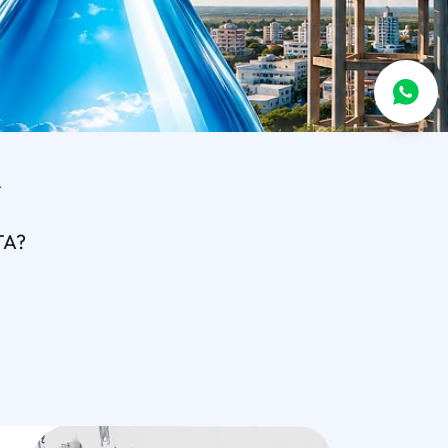
A
TA?