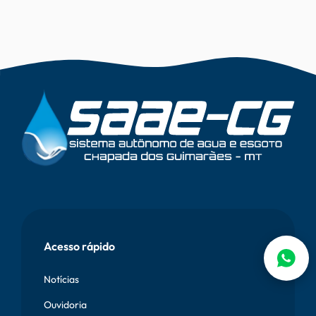
Vetor
Onda
Rodapé
Acesso rápido
Notícias
Ouvidoria