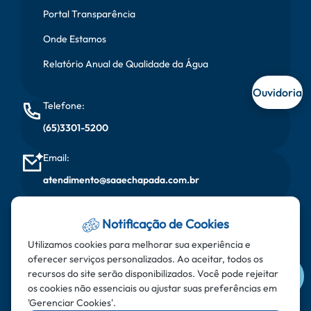
Portal Transparência
Onde Estamos
Relatório Anual de Qualidade da Água
Ouvidoria
Telefone:
(65)3301-5200
Email:
atendimento@saaechapada.com.br
Horário de Atendimento:
Notificação de Cookies
Segunda à sexta, das 08:00 horas às 17:00 horas
Utilizamos cookies para melhorar sua experiência e
oferecer serviços personalizados. Ao aceitar, todos os
Endereço:
recursos do site serão disponibilizados. Você pode rejeitar
Rua do Aricás - Bairro: Santa Cruz - CEP: 78.195-000 -
os cookies não essenciais ou ajustar suas preferências em
'Gerenciar Cookies'.
Chapada dos Guimarães - MT