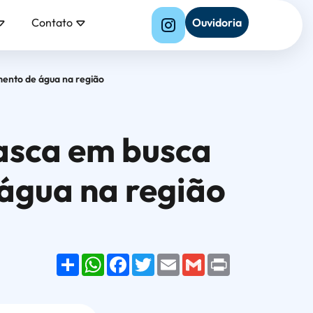
Contato
Ouvidoria
mento de água na região
asca em busca
água na região
Share
WhatsApp
Facebook
Twitter
Email
Gmail
Print