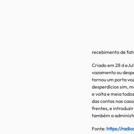
recebimento de fatu
Criado em 28 d eJul
vazamento ou desper
tornou um porta vo
desperdícios sim, 
e volta e meia todo
das contas nas casa
frentes, e introduzi
também a administra
Fonte:
https://radi