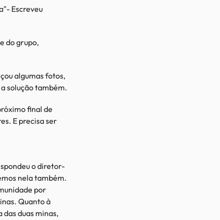
ia"- Escreveu
e do grupo,
nçou algumas fotos,
e a solução também.
róximo final de
s. E precisa ser
espondeu o diretor-
vemos nela também.
omunidade por
minas. Quanto à
a das duas minas,