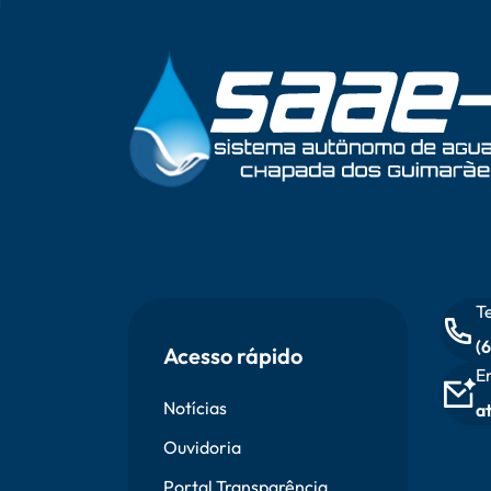
Vetor
Onda
Rodapé
T
(
Acesso rápido
E
Notícias
a
Ouvidoria
Portal Transparência