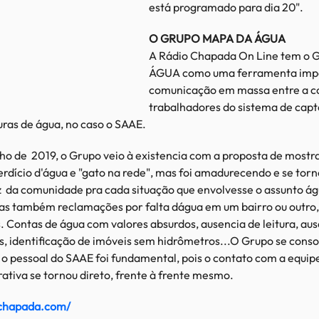
está programado para dia 20".
O GRUPO MAPA DA ÁGUA
A Rádio Chapada On Line tem o
ÁGUA como uma ferramenta imp
comunicação em massa entre a c
trabalhadores do sistema de capta
ras de água, no caso o SAAE.
ho de 2019, o Grupo veio à existencia com a proposta de most
dício d'água e "gato na rede", mas foi amadurecendo e se torno
z da comunidade pra cada situação que envolvesse o assunto á
mas também reclamações por falta dágua em um bairro ou outro
s. Contas de água com valores absurdos, ausencia de leitura, au
s, identificação de imóveis sem hidrômetros...O Grupo se conso
r o pessoal do SAAE foi fundamental, pois o contato com a equip
tiva se tornou direto, frente à frente mesmo.
ochapada.com/