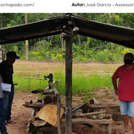
adiochapada.com/
Autor:
José Garcia - Assesso