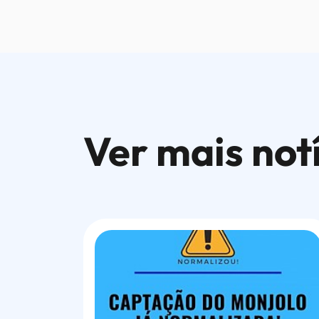
Ver mais not
Ver mais notícias