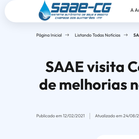
Seção
Ir
Seção
A A
de
para
do
atalhos
o
menu
e
conteúdo
principal
Página Inicial
Listando Todas Notícias
SA
links
[alt+1]
de
Ir
acessibilidade
para
SAAE visita 
o
menu
de melhorias 
[alt+2]
Ir
para
o
Publicado em 12/02/2021
Atualizado em 24/08/
rodapé
[alt+4]