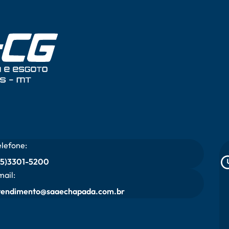
elefone:
65)3301-5200
mail:
tendimento@saaechapada.com.br