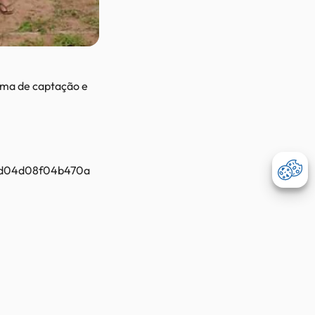
ema de captação e
Abri