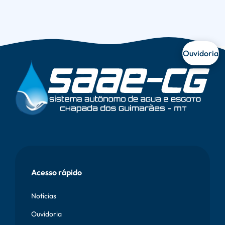
Ouvidoria
Vetor
Onda
Rodapé
Acesso rápido
Notícias
Ouvidoria