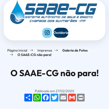
Seção
Ir
Seção
de
para
do
atalhos
o
menu
e
conteúdo
principal
links
[alt+1]
Ouvidoria
de
Ir
acessibilidade
para
Página Inicial
Imprensa
Galeria de Fotos
o
O SAAE-CG não para!
menu
[alt+2]
O SAAE-CG não para!
Ir
para
o
Galeria O SAAE-CG não par
Publicado em 27/02/2020
Share
WhatsApp
Facebook
Twitter
Email
Gmail
Print
rodapé
[alt+4]