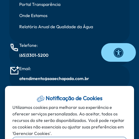
Portal Transparência
Onde Estamos
Relatório Anual de Qualidade da Água
Telefone:
(65)3301-5200
Email:
atendimento@saaechapada.com.br
Horário de Atendimento:
Notificação de Cookies
Segunda à sexta, das 08:00 horas às 17:00 horas
Utilizamos cookies para melhorar sua experiência e
oferecer serviços personalizados. Ao aceitar, todos os
Endereço:
recursos do site serão disponibilizados. Você pode rejeitar
Rua do Aricás - Bairro: Santa Cruz - CEP: 78.195-000 -
os cookies não essenciais ou ajustar suas preferências em
'Gerenciar Cookies'.
Chapada dos Guimarães - MT