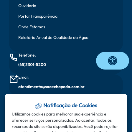
Ouvidoria
Portal Transparência
Onde Estamos
Relatório Anual de Qualidade da Água
Telefone:
(65)3301-5200
Email:
atendimento@saaechapada.com.br
Horário de Atendimento:
Notificação de Cookies
Segunda à sexta, das 08:00 horas às 17:00 horas
Utilizamos cookies para melhorar sua experiência e
oferecer serviços personalizados. Ao aceitar, todos os
Endereço:
recursos do site serão disponibilizados. Você pode rejeitar
Rua do Aricás - Bairro: Santa Cruz - CEP: 78.195-000 -