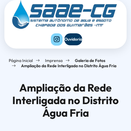
Seção
Ir
Seção
de
para
do
atalhos
o
menu
e
conteúdo
principal
links
[alt+1]
Ouvidoria
de
Ir
acessibilidade
para
Página Inicial
Imprensa
Galeria de Fotos
o
Ampliação da Rede Interligada no Distrito Água Fria
menu
[alt+2]
Ampliação da Rede
Ir
Interligada no Distrito
para
o
Água Fria
rodapé
[alt+4]