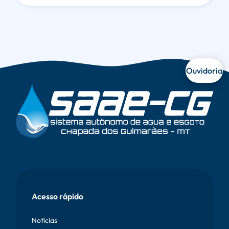
Ouvidoria
Vetor
Onda
Rodapé
Acesso rápido
Notícias