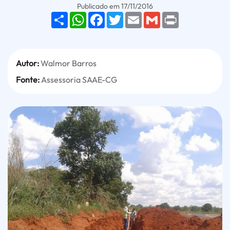
Galeria Ampliação da Rede In
Publicado em 17/11/2016
Share
WhatsApp
Facebook
Twitter
Email
Gmail
Print
Autor:
Walmor Barros
Fonte:
Assessoria SAAE-CG