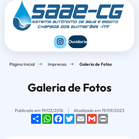
Seção
Ir
Seção
de
para
do
atalhos
o
menu
e
conteúdo
principal
links
[alt+1]
Ouvidoria
de
Ir
acessibilidade
para
Página Inicial
Imprensa
Galeria de Fotos
o
menu
Galeria de Fotos
[alt+2]
Ir
para
Publicado em
19/03/2016
Atualizado em
19/09/2023
o
Share
WhatsApp
Facebook
Twitter
Email
Gmail
Print
rodapé
[alt+4]