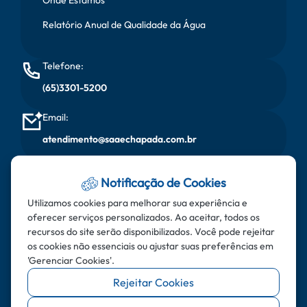
Relatório Anual de Qualidade da Água
Telefone:
(65)3301-5200
Email:
atendimento@saaechapada.com.br
Horário de Atendimento:
Notificação de Cookies
Segunda à sexta, das 08:00 horas às 17:00 horas
Utilizamos cookies para melhorar sua experiência e
oferecer serviços personalizados. Ao aceitar, todos os
Endereço:
recursos do site serão disponibilizados. Você pode rejeitar
Rua do Aricás - Bairro: Santa Cruz - CEP: 78.195-000 -
os cookies não essenciais ou ajustar suas preferências em
'Gerenciar Cookies'.
Chapada dos Guimarães - MT
Rejeitar Cookies