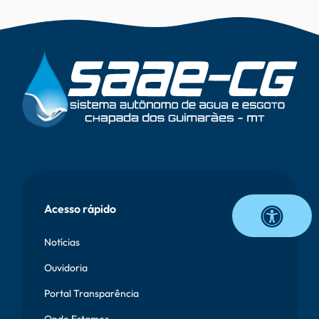
Vetor
Onda
Rodapé
Acesso rápido
Notícias
Ouvidoria
Portal Transparência
Onde Estamos