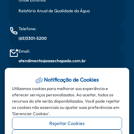
Relatório Anual de Qualidade da Água
Telefone:
(65)3301-5200
Email:
atendimento@saaechapada.com.br
Horário de Atendimento:
Notificação de Cookies
Segunda à sexta, das 08:00 horas às 17:00 horas
Utilizamos cookies para melhorar sua experiência e
oferecer serviços personalizados. Ao aceitar, todos os
Endereço:
recursos do site serão disponibilizados. Você pode rejeitar
Rua do Aricás - Bairro: Santa Cruz - CEP: 78.195-000 -
os cookies não essenciais ou ajustar suas preferências em
'Gerenciar Cookies'.
Chapada dos Guimarães - MT
Rejeitar Cookies