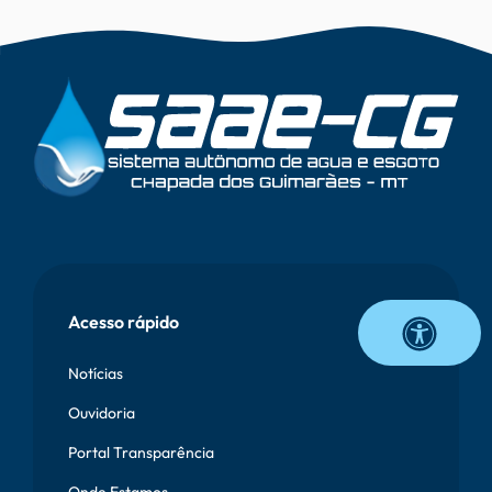
Vetor
Onda
Rodapé
Acesso rápido
Notícias
Ouvidoria
Portal Transparência
Onde Estamos