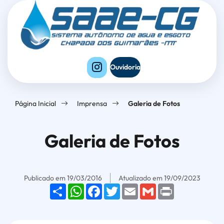
Seção
Ir
Seção
de
para
do
atalhos
o
menu
e
conteúdo
principal
links
[alt+1]
Ouvidoria
de
Ir
acessibilidade
para
Página Inicial
Imprensa
Galeria de Fotos
o
menu
Galeria de Fotos
[alt+2]
Ir
para
Publicado em
19/03/2016
Atualizado em
19/09/2023
o
Share
WhatsApp
Facebook
Twitter
Email
Gmail
Print
rodapé
[alt+4]