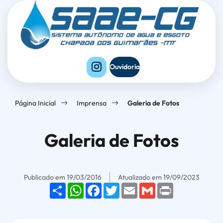
Seção
Ir
Seção
de
para
do
atalhos
o
menu
e
conteúdo
principal
links
[alt+1]
Ouvidoria
de
Ir
acessibilidade
para
Página Inicial
Imprensa
Galeria de Fotos
o
menu
Galeria de Fotos
[alt+2]
Ir
para
Publicado em
19/03/2016
Atualizado em
19/09/2023
o
Share
WhatsApp
Facebook
Twitter
Email
Gmail
Print
rodapé
[alt+4]