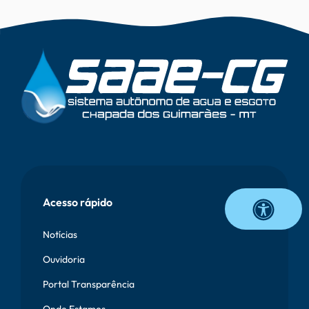
Vetor
Onda
Rodapé
Acesso rápido
Notícias
Ouvidoria
Portal Transparência
Onde Estamos