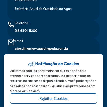
Relatório Anual de Qualidade da Água
Telefone:
(65)3301-5200
Email:
atendimento@saaechapada.com.br
Horário de Atendimento:
Notificação de Cookies
Segunda à sexta, das 08:00 horas às 17:00 horas
Utilizamos cookies para melhorar sua experiência e
oferecer serviços personalizados. Ao aceitar, todos os
Endereço:
recursos do site serão disponibilizados. Você pode rejeitar
Rua do Aricás - Bairro: Santa Cruz - CEP: 78.195-000 -
os cookies não essenciais ou ajustar suas preferências em
'Gerenciar Cookies'.
Chapada dos Guimarães - MT
Rejeitar Cookies