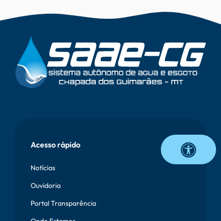
Vetor
Onda
Rodapé
Acesso rápido
Notícias
Ouvidoria
Portal Transparência
Onde Estamos