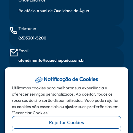
Relatório Anual de Qualidade da Água
Telefone:
(65)3301-5200
Email:
atendimento@saaechapada.com.br
Horário de Atendimento:
Notificação de Cookies
Segunda à sexta, das 08:00 horas às 17:00 horas
Utilizamos cookies para melhorar sua experiência e
oferecer serviços personalizados. Ao aceitar, todos os
Endereço:
recursos do site serão disponibilizados. Você pode rejeitar
Rua do Aricás - Bairro: Santa Cruz - CEP: 78.195-000 -
os cookies não essenciais ou ajustar suas preferências em
'Gerenciar Cookies'.
Chapada dos Guimarães - MT
Rejeitar Cookies