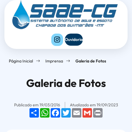
Seção
Ir
Seção
de
para
do
atalhos
o
menu
e
conteúdo
principal
links
[alt+1]
Ouvidoria
de
Ir
acessibilidade
para
Página Inicial
Imprensa
Galeria de Fotos
o
menu
Galeria de Fotos
[alt+2]
Ir
para
Publicado em
19/03/2016
Atualizado em
19/09/2023
o
Share
WhatsApp
Facebook
Twitter
Email
Gmail
Print
rodapé
[alt+4]