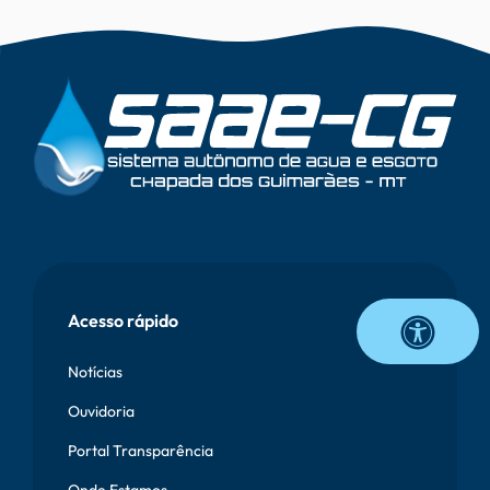
Vetor
Onda
Rodapé
Acesso rápido
Notícias
Ouvidoria
Portal Transparência
Onde Estamos