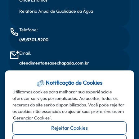
Relatório Anual de Qualidade da Água
Telefone:
(65)3301-5200
Email:
atendimento@saaechapada.com.br
Horário de Atendimento:
Notificação de Cookies
Segunda à sexta, das 08:00 horas às 17:00 horas
Utilizamos cookies para melhorar sua experiência e
oferecer serviços personalizados. Ao aceitar, todos os
Endereço:
recursos do site serão disponibilizados. Você pode rejeitar
Rua do Aricás - Bairro: Santa Cruz - CEP: 78.195-000 -
os cookies não essenciais ou ajustar suas preferências em
'Gerenciar Cookies'.
Chapada dos Guimarães - MT
Rejeitar Cookies