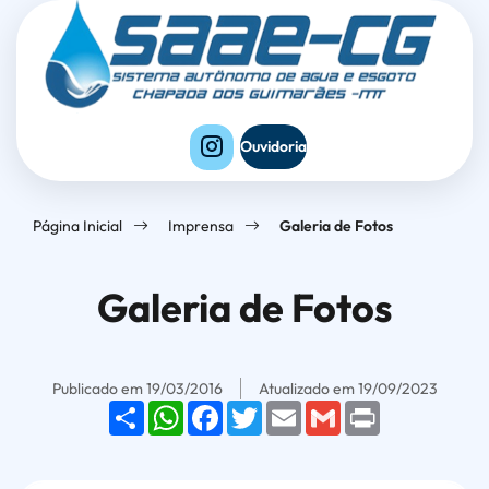
Seção
Ir
Seção
de
para
do
atalhos
o
menu
e
conteúdo
principal
links
[alt+1]
Ouvidoria
de
Ir
acessibilidade
para
Página Inicial
Imprensa
Galeria de Fotos
o
menu
Galeria de Fotos
[alt+2]
Ir
para
Publicado em
19/03/2016
Atualizado em
19/09/2023
o
Share
WhatsApp
Facebook
Twitter
Email
Gmail
Print
rodapé
[alt+4]