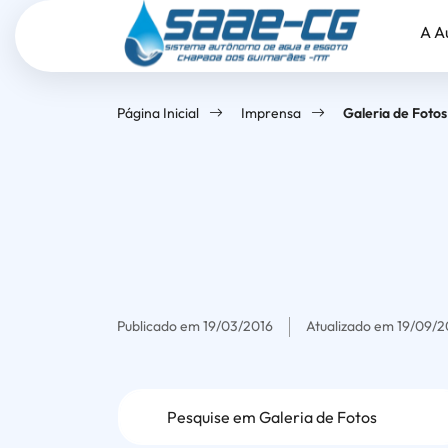
Seção
Ir
Seção
A A
de
para
do
atalhos
o
menu
e
conteúdo
principal
Página Inicial
Imprensa
Galeria de Fotos
links
[alt+1]
de
Ir
acessibilidade
para
o
menu
[alt+2]
Ir
Publicado em
19/03/2016
Atualizado em
19/09/
para
o
Formulário
rodapé
[alt+4]