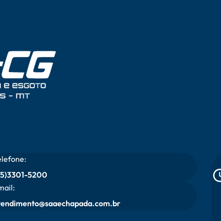
elefone:
65)3301-5200
mail:
tendimento@saaechapada.com.br