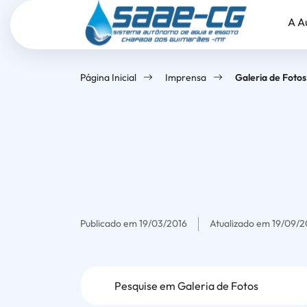
Seção
Ir
Seção
A A
de
para
do
atalhos
o
menu
e
conteúdo
principal
Página Inicial
Imprensa
Galeria de Fotos
links
[alt+1]
de
Ir
acessibilidade
para
o
menu
[alt+2]
Ir
Publicado em
19/03/2016
Atualizado em
19/09/
para
o
Formulário
rodapé
[alt+4]