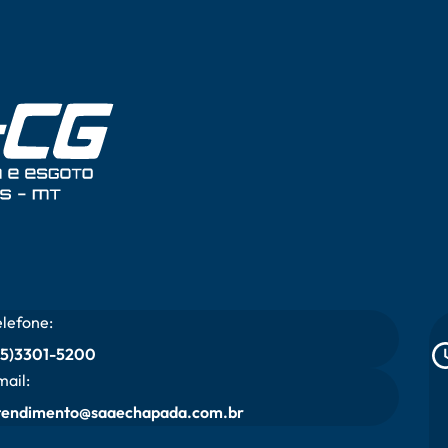
elefone:
65)3301-5200
mail:
tendimento@saaechapada.com.br