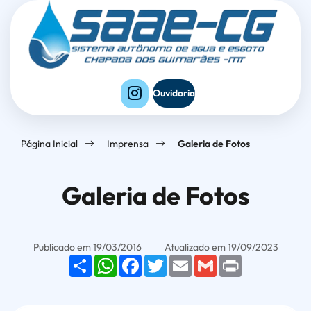
Seção
Ir
Seção
de
para
do
atalhos
o
menu
e
conteúdo
principal
links
[alt+1]
Ouvidoria
de
Ir
acessibilidade
para
Página Inicial
Imprensa
Galeria de Fotos
o
menu
Galeria de Fotos
[alt+2]
Ir
para
Publicado em
19/03/2016
Atualizado em
19/09/2023
o
Share
WhatsApp
Facebook
Twitter
Email
Gmail
Print
rodapé
[alt+4]