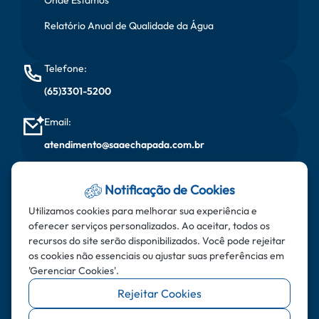
Relatório Anual de Qualidade da Água
Telefone:
(65)3301-5200
Email:
atendimento@saaechapada.com.br
Horário de Atendimento:
Notificação de Cookies
Segunda à sexta, das 08:00 horas às 17:00 horas
Utilizamos cookies para melhorar sua experiência e
oferecer serviços personalizados. Ao aceitar, todos os
Endereço:
recursos do site serão disponibilizados. Você pode rejeitar
Rua do Aricás - Bairro: Santa Cruz - CEP: 78.195-000 -
os cookies não essenciais ou ajustar suas preferências em
'Gerenciar Cookies'.
Chapada dos Guimarães - MT
Rejeitar Cookies