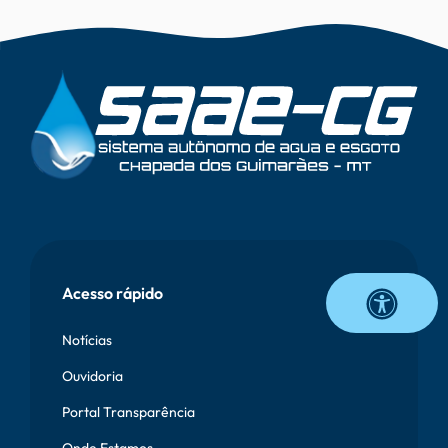
Vetor
Onda
Rodapé
Acesso rápido
Notícias
Ouvidoria
Portal Transparência
Onde Estamos